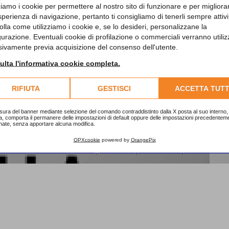
zziamo i cookie per permettere al nostro sito di funzionare e per migliora
sperienza di navigazione, pertanto ti consigliamo di tenerli sempre attivi
nti
olla come utilizziamo i cookie e, se lo desideri, personalizzane la
gurazione. Eventuali cookie di profilazione o commerciali verranno utiliz
sivamente previa acquisizione del consenso dell'utente.
e 20,00).
lta l'informativa cookie completa.
RIFIUTA
GESTISCI
ACCETTA TUTT
sura del banner mediante selezione del comando contraddistinto dalla X posta al suo interno, 
a, comporta il permanere delle impostazioni di default oppure delle impostazioni precedentem
nate, senza apportare alcuna modifica.
 la sua ventesima edizione che si presenta come un progetto diffuso che
ieme ai nostri insegnanti, Sonia De Cillis, Sabrina Colombo e Luisella
OPXcookie
powered by
OrangePix
no Annamaria Contatta la segreteria di Opificiodellarte per ricevere tut