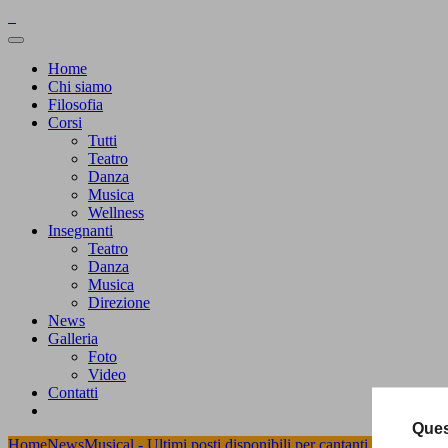
Home
Chi siamo
Filosofia
Corsi
Tutti
Teatro
Danza
Musica
Wellness
Insegnanti
Teatro
Danza
Musica
Direzione
News
Galleria
Foto
Video
Contatti
Ques
Home
News
Musical - Ultimi posti disponibili per cantanti