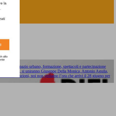
re la
.
zati
I
in alto
ente
 intreccia spazio urbano, formazione, spettacoli e partecipazione
 Cappa Verzone, si uniranno Giuseppe Della Monica, Antonio Aguila,
te le informazioni, noi non vediamo l’ora che arrivi il 28 giugno per