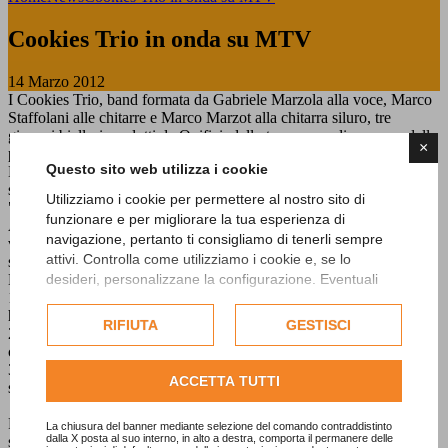
Cookies Trio in onda su MTV
14 Marzo 2012
I Cookies Trio, band formata da Gabriele Marzola alla voce, Marco
Staffolani alle chitarre e Marco Marzot alla chitarra siluro, tre
giovani biellesi prodotti da Opificiodellarte, a meno di un mese dalla
×
presentazione del disco stanno avendo ottimi riscontri.
Questo sito web utilizza i cookie
Ma le novità non finiscono qui perchè il brano "Bon Sexe" è stato
scelto anche come finalista per un importante concorso musicale
Utilizziamo i cookie per permettere al nostro sito di
"Music Flash" tra più di 3000 brani selezionati in tutta Italia!
funzionare e per migliorare la tua esperienza di
Auguriamo loro di ottenere un grande successo e proponiamo a tutti
navigazione, pertanto ti consigliamo di tenerli sempre
voi di aiutare concretamente Marco, Gabriele e Marco
attivi. Controlla come utilizziamo i cookie e, se lo
semplicemente votando il loro brano dal portale del concorso.
Ecco le tre semplici istruzioni per la votazione:
desideri, personalizzane la configurazione. Eventuali
1 - accedete al sito
cookie di profilazione o commerciali verranno utilizzati
http://musicflash.superflash.it/Gallery.aspx#start_page
esclusivamente previa acquisizione del consenso
RIFIUTA
GESTISCI
2 - troverete i Cookies Trio come prima band. Se il brano vi piace
dell'utente.
cliccate su VOTA
3 - da qui vi chiederà una registrazione. E' una procedura molto
Consulta l'informativa cookie completa.
ACCETTA TUTTI
semplice e veloce e non riceverete alcuna spam
Fatto!! Abbiamo aiutato i simpatici biellesi a realizzare il loro
La chiusura del banner mediante selezione del comando contraddistinto
dalla X posta al suo interno, in alto a destra, comporta il permanere delle
sogno!!!