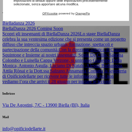
impostazioni di default oppure delle impostazioni precedentemente
selezionate, senza apportare alcuna modifica.
Altre news
OPXcookie
powered by
OrangePix
Bielladanza 2026
BiellaDanza 2026 Coming Soon
Scopri gli insegnanti di BiellaDanza 2026Lo stage BiellaDanza
celebra la sua ventesima edizione che si presenta come un progetto
diffuso che intreccia spazio urbano, formazione, spettacoli e
partecipazione della comunità.Con la direzione artistica di Claudia
Squintone e Insieme ai nostri insegnanti, Sonia De Cillis, Sabrina
Colombo e Luisella Cappa Verzone, si uniranno Giuseppe Della
Monica, Antonio Aguila, Luciano Di Natale, Alessio Barbarossa,
Attila Rònai e la Dott.ssa Salzano Annamaria Contatta la segreteria
di Opificiodellarte per ricevere tutte le informazioni, noi non
vediamo l’ora che arrivi il 28 giugno per iniziare le lezioni!
Indirizzo
Via De Agostini, 7/C - 13900 Biella (BI), Italia
Mail
info@opificiodellarte.it