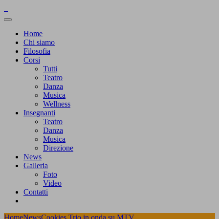
Home
Chi siamo
Filosofia
Corsi
Tutti
Teatro
Danza
Musica
Wellness
Insegnanti
Teatro
Danza
Musica
Direzione
News
Galleria
Foto
Video
Contatti
Home
News
Cookies Trio in onda su MTV