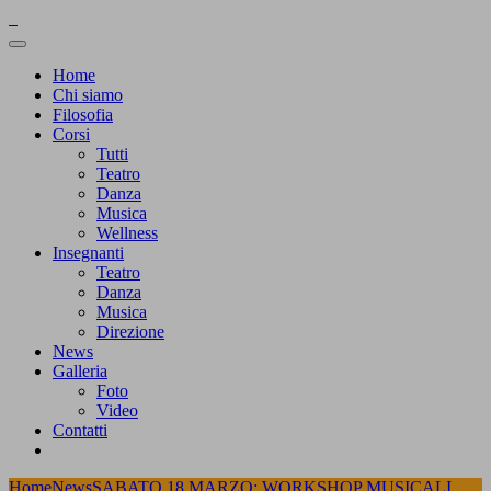
Home
Chi siamo
Filosofia
Corsi
Tutti
Teatro
Danza
Musica
Wellness
Insegnanti
Teatro
Danza
Musica
Direzione
News
Galleria
Foto
Video
Contatti
Home
News
SABATO 18 MARZO: WORKSHOP MUSICALI