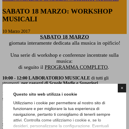
SABATO 18 MARZO: WORKSHOP
MUSICALI
10 Marzo 2017
SABATO 18 MARZO
giornata interamente dedicata alla musica in opificio!
Una serie di workshop e conferenze incentrate sulla
musica:
di seguito il
PROGRAMMA COMPLETO
.
10:00 - 12:00 LABORATORIO MUSICALE
di tutti gli
strumenti,
per ragazzi di Scuole Medie e Superiori
.
×
12:00 - 13:00 WORKSHOP
con
GABRIELE FERRO
Questo sito web utilizza i cookie
sull'
effettistica per chitarra elettrica
.
Utilizziamo i cookie per permettere al nostro sito di
funzionare e per migliorare la tua esperienza di
13:00 - 14:00 PAUSA
navigazione, pertanto ti consigliamo di tenerli sempre
14:00 - 16:00 CONFERENZA
con il Professor
FABRIZIO
attivi. Controlla come utilizziamo i cookie e, se lo
SCANZIO
sui grandi raduni musicali:
WOODSTOCK e
desideri, personalizzane la configurazione. Eventuali