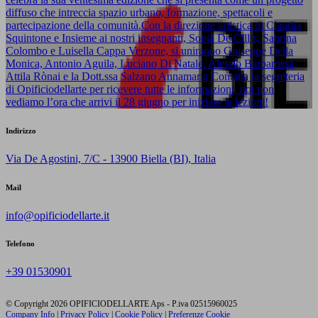
diffuso che intreccia spazio urbano, formazione, spettacoli e
partecipazione della comunità.Con la direzione artistica di Claudia
Squintone e Insieme ai nostri insegnanti, Sonia De Cillis, Sabrina
Colombo e Luisella Cappa Verzone, si uniranno Giuseppe Della
Monica, Antonio Aguila, Luciano Di Natale, Alessio Barbarossa,
Attila Rònai e la Dott.ssa Salzano Annamaria Contatta la segreteria
di Opificiodellarte per ricevere tutte le informazioni, noi non
vediamo l’ora che arrivi il 28 giugno per iniziare le lezioni!
Indirizzo
Via De Agostini, 7/C - 13900 Biella (BI), Italia
Mail
info@opificiodellarte.it
Telefono
+39 01530901
© Copyright 2026 OPIFICIODELLARTE Aps - P.iva 02515960025
Company Info
|
Privacy Policy
|
Cookie Policy
|
Preferenze Cookie