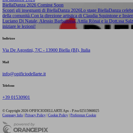
BiellaDanza 2026 Coming Soon
Scopri gli insegnanti di BiellaDanza 2026Lo stage BiellaDanza celebra
della comunità.Con la direzione artistica di Claudia Squintone e Ins
Luciano Di Natale, Alessio Barbarossa, Attila Rònai e la Dott.ssa Salza
iniziare le lezioni!
Indirizzo
Via De Agostini, 7/C - 13900 Biella (BI), Italia
Mail
info@opificiodellarte.it
Telefono
+39 01530901
© Copyright 2026 OPIFICIODELLARTE Aps - P.iva 02515960025
Company Info
|
Privacy Policy
|
Cookie Policy
|
Preferenze Cookie