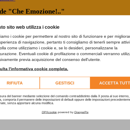
"Che Emozione!.."
to sito web utilizza i cookie
zziamo i cookie per permettere al nostro sito di funzionare e per migliora
sperienza di navigazione, pertanto ti consigliamo di tenerli sempre attivi
olla come utilizziamo i cookie e, se lo desideri, personalizzane la
i incontri per creare un’oasi in cui sostare, emozionarsi ed emozionare
gurazione. Eventuali cookie di profilazione o commerciali verranno utiliz
sivamente previa acquisizione del consenso dell'utente.
o dei più significativi artisti contemporanei, per ricevere dal suo prof
lta l'informativa cookie completa.
Ingresso gratuito
RIFIUTA
GESTISCI
ACCETTA TUTT
Per informazioni Tel. 015.30901.
sura del banner mediante selezione del comando contraddistinto dalla X posta al suo interno, 
a, comporta il permanere delle impostazioni di default oppure delle impostazioni precedentem
nate, senza apportare alcuna modifica.
OPXcookie
powered by
OrangePix