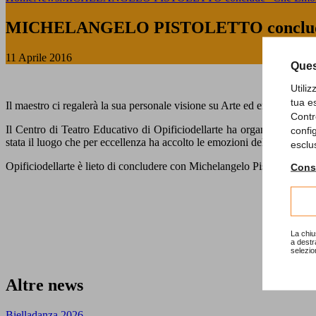
MICHELANGELO PISTOLETTO conclude 
11 Aprile 2016
Ques
Utili
tua e
Il maestro ci regalerà la sua personale visione su Arte ed emozioni.
Contr
Il Centro di Teatro Educativo di Opificiodellarte ha organizzato quest
confi
stata il luogo che per eccellenza ha accolto le emozioni del mondo.
esclu
Opificiodellarte è lieto di concludere con Michelangelo Pistoletto, un
Consu
La chiu
a destr
selezio
Altre news
Bielladanza 2026