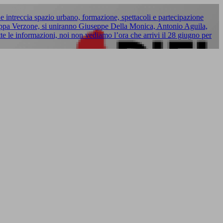
 intreccia spazio urbano, formazione, spettacoli e partecipazione
 Cappa Verzone, si uniranno Giuseppe Della Monica, Antonio Aguila,
te le informazioni, noi non vediamo l’ora che arrivi il 28 giugno per