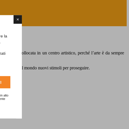
×
re la
.
. Un’oasi collocata in un centro artistico, perché l’arte è da sempre
zati
ondo sguardo sul mondo nuovi stimoli per proseguire.
I
in alto
ente