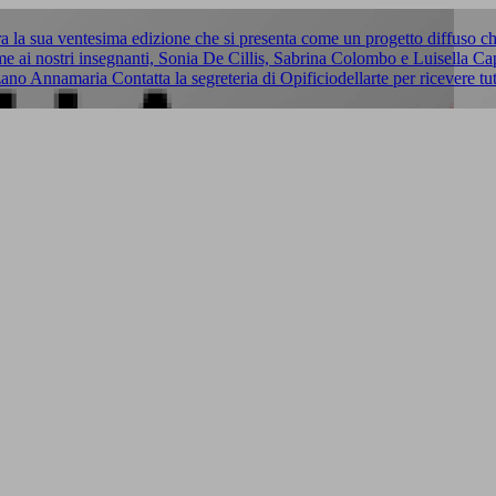
 la sua ventesima edizione che si presenta come un progetto diffuso che
ieme ai nostri insegnanti, Sonia De Cillis, Sabrina Colombo e Luisella
no Annamaria Contatta la segreteria di Opificiodellarte per ricevere tut