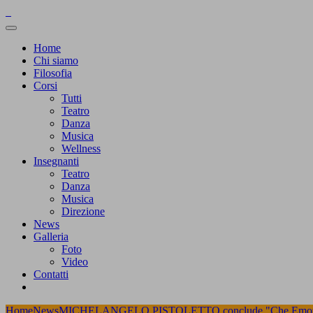
Home
Chi siamo
Filosofia
Corsi
Tutti
Teatro
Danza
Musica
Wellness
Insegnanti
Teatro
Danza
Musica
Direzione
News
Galleria
Foto
Video
Contatti
Home
News
MICHELANGELO PISTOLETTO conclude "Che Emozi