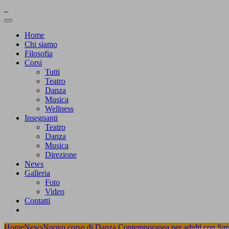
Home
Chi siamo
Filosofia
Corsi
Tutti
Teatro
Danza
Musica
Wellness
Insegnanti
Teatro
Danza
Musica
Direzione
News
Galleria
Foto
Video
Contatti
Home
News
Nuovo corso di Danza Contemporanea per adulti con Sar