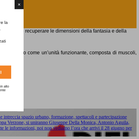
×
re la
.
à espressive e recuperare le dimensioni della fantasia e della
zati
l nostro corpo come un’unità funzionante, composta di muscoli,
I
in alto
ente
 intreccia spazio urbano, formazione, spettacoli e partecipazione
 Cappa Verzone, si uniranno Giuseppe Della Monica, Antonio Aguila,
te le informazioni, noi non vediamo l’ora che arrivi il 28 giugno per