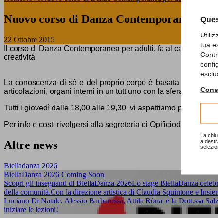
Nuovo corso di Danza Contemporanea per 
Ques
Utili
22 Ottobre 2015
tua e
Il corso di Danza Contemporanea
per adulti
, fa al caso tuo, p
Contr
creatività.
confi
esclu
La conoscenza di sé e del proprio corpo è basata sullo svilup
Consu
articolazioni, organi interni in un tutt’uno con la sfera psicologi
Tutti i giovedì dalle 18,00 alle 19,30, vi aspettiamo per una lez
Per info e costi rivolgersi alla segreteria di Opificiodellarte, 
La chiu
a destr
Altre news
selezio
Bielladanza 2026
BiellaDanza 2026 Coming Soon
Scopri gli insegnanti di BiellaDanza 2026Lo stage BiellaDanza celebra
della comunità.Con la direzione artistica di Claudia Squintone e Ins
Luciano Di Natale, Alessio Barbarossa, Attila Rònai e la Dott.ssa Salza
iniziare le lezioni!