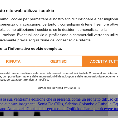
adulti con Sara Formicola
to sito web utilizza i cookie
zziamo i cookie per permettere al nostro sito di funzionare e per migliora
sperienza di navigazione, pertanto ti consigliamo di tenerli sempre attivi
er riscoprire la tua fisicità, entrare a contatto con le tue capacit
olla come utilizziamo i cookie e, se lo desideri, personalizzane la
gurazione. Eventuali cookie di profilazione o commerciali verranno utiliz
sivamente previa acquisizione del consenso dell'utente.
po di quella sensibilità interna che ci permette di avvertire i
lta l'informativa cookie completa.
ca.
ione di prova gratuita!
RIFIUTA
GESTISCI
ACCETTA TUTT
via De Agostini 7c. Telefono 015 30901.
sura del banner mediante selezione del comando contraddistinto dalla X posta al suo interno, 
a, comporta il permanere delle impostazioni di default oppure delle impostazioni precedentem
nate, senza apportare alcuna modifica.
OPXcookie
powered by
OrangePix
 la sua ventesima edizione che si presenta come un progetto diffuso che
ieme ai nostri insegnanti, Sonia De Cillis, Sabrina Colombo e Luisella
no Annamaria Contatta la segreteria di Opificiodellarte per ricevere tut