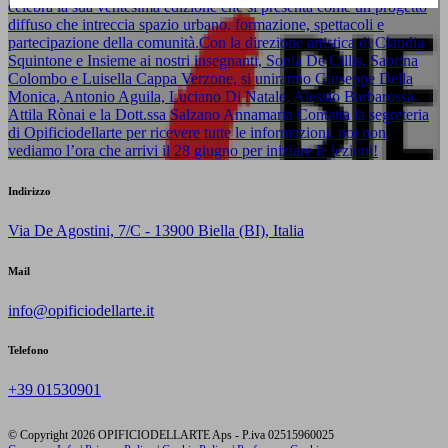
celebra la sua ventesima edizione che si presenta come un progetto
diffuso che intreccia spazio urbano, formazione, spettacoli e
partecipazione della comunità.Con la direzione artistica di Claudia
Squintone e Insieme ai nostri insegnanti, Sonia De Cillis, Sabrina
Colombo e Luisella Cappa Verzone, si uniranno Giuseppe Della
Monica, Antonio Aguila, Luciano Di Natale, Alessio Barbarossa,
Attila Rònai e la Dott.ssa Salzano Annamaria Contatta la segreteria
di Opificiodellarte per ricevere tutte le informazioni, noi non
vediamo l’ora che arrivi il 28 giugno per iniziare le lezioni!
Indirizzo
Via De Agostini, 7/C - 13900 Biella (BI), Italia
Mail
info@opificiodellarte.it
Telefono
+39 01530901
© Copyright 2026 OPIFICIODELLARTE Aps - P.iva 02515960025