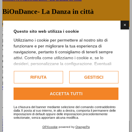
BiOnDance- La Danza in città
08 Maggio 2015
×
BiellaDanza quest’anno aggiunge al suo tradizionale palinsesto, di
Questo sito web utilizza i cookie
spettacoli dal vivo e di stage dove gli allievi incontrano grandi artisti
per immergersi in una settimana interamente dedicata alla danza, un
Utilizziamo i cookie per permettere al nostro sito di
calendario di eventi che uniscano città e cittadini sull’onda del
funzionare e per migliorare la tua esperienza di
“movimento”: flash mob, vetrine in danza, performance di danza
navigazione, pertanto ti consigliamo di tenerli sempre
urbana, defilè, concorso fotografico, per generare “energia positiva”.
attivi. Controlla come utilizziamo i cookie e, se lo
Oggetto del concorso: Fotografare la danza in connessione con la
desideri, personalizzane la configurazione. Eventuali
città di Biella. I giovani partecipanti sono invitati a scoprire con i
cookie di profilazione o commerciali verranno utilizzati
loro occhi la danza ed il movimento, quale metafora di cambiamento
esclusivamente previa acquisizione del consenso
e di generazione di energia positiva in opposizione della staticità
RIFIUTA
GESTISCI
dell'utente.
paralizzante.
9720290b-b730-8b72.pdf
Consulta l'informativa cookie completa.
ACCETTA TUTTI
Altre news
La chiusura del banner mediante selezione del comando contraddistinto
dalla X posta al suo interno, in alto a destra, comporta il permanere delle
impostazioni di default oppure delle impostazioni precedentemente
Bielladanza 2026
selezionate, senza apportare alcuna modifica.
BiellaDanza 2026 Coming Soon
OPXcookie
powered by
OrangePix
Scopri gli insegnanti di BiellaDanza 2026Lo stage BiellaDanza