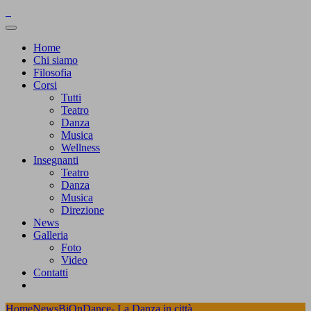
Home
Chi siamo
Filosofia
Corsi
Tutti
Teatro
Danza
Musica
Wellness
Insegnanti
Teatro
Danza
Musica
Direzione
News
Galleria
Foto
Video
Contatti
Home
News
BiOnDance- La Danza in città