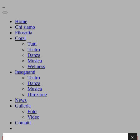
Home
Chi siamo
Filosofia
Corsi
Tutti
Teatro
Danza
Musica
Wellness
Insegnanti
Teatro
Danza
Musica
Direzione
News
Galleria
Foto
Video
Contatti
×
Home
News
Musica
Da marzo, Gioco Musica in Opificio!