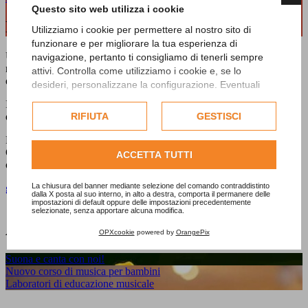
Questo sito web utilizza i cookie
Da marzo, Gioco Musica in Opificio!
Utilizziamo i cookie per permettere al nostro sito di
funzionare e per migliorare la tua esperienza di
Un percorso che consente al bambino di "scoprire" quello che la
navigazione, pertanto ti consigliamo di tenerli sempre
musica ci vuole comunicare, ossia il linguaggio musicale e permette
attivi. Controlla come utilizziamo i cookie e, se lo
di sviluppare il senso ritmico e la coordinazione.
desideri, personalizzane la configurazione. Eventuali
cookie di profilazione o commerciali verranno utilizzati
Il corso prevede un pacchetto formativo di 8/12 incontri, ed è tenuto
esclusivamente previa acquisizione del consenso
dal Maestro Andrea Platinetti, laureato al DAMS di Cremona.
RIFIUTA
GESTISCI
dell'utente.
Per info, costi ed iscrizioni rivolgersi alla Segreteria di
Consulta l'informativa cookie completa.
Opificiodellarte - Via De Agostini, 7/C - Biella- dalle ore 15.00 alle
ACCETTA TUTTI
ore 20.00- tel 015.30901.
La chiusura del banner mediante selezione del comando contraddistinto
gioco_musica.pdf
dalla X posta al suo interno, in alto a destra, comporta il permanere delle
impostazioni di default oppure delle impostazioni precedentemente
selezionate, senza apportare alcuna modifica.
Altre news
OPXcookie
powered by
OrangePix
Suona e canta con noi!
Nuovo corso di musica per bambini
Laboratori di educazione musicale