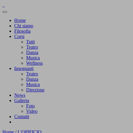
Home
Chi siamo
Filosofia
Corsi
Tutti
Teatro
Danza
Musica
Wellness
Insegnanti
Teatro
Danza
Musica
Direzione
News
Galleria
Foto
Video
Contatti
Home
/
L'OPIFICIO