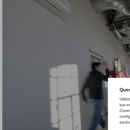
Ques
Utili
tua e
Contr
confi
esclu