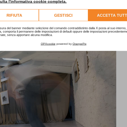
lta l'informativa cookie completa.
RIFIUTA
GESTISCI
ACCETTA TUTT
sura del banner mediante selezione del comando contraddistinto dalla X posta al suo interno, 
a, comporta il permanere delle impostazioni di default oppure delle impostazioni precedentem
nate, senza apportare alcuna modifica.
OPXcookie
powered by
OrangePix