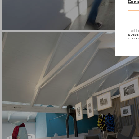
Consu
La chiu
a destr
selezio